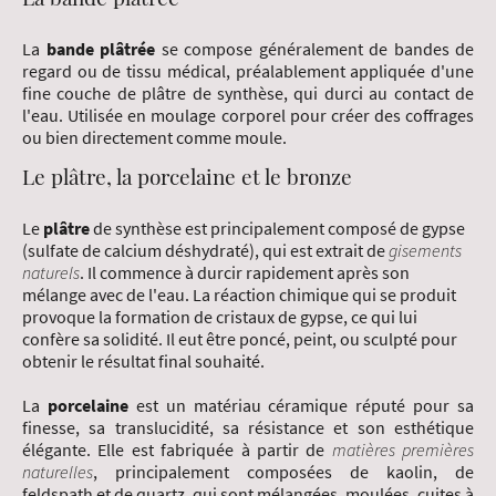
La
b
ande plâtr
ée
se compose généralement de bandes de
regard ou de tissu médical, préalablement appliquée d'une
fine couche de plâtre de synthèse, qui durci au contact de
l'eau. Utilisée en moulage corporel pour créer des coffrages
ou bien directement comme moule.
Le plâtre, la porcelaine et le bronze
Le
plâtre
de synthèse est principalement composé de gypse
(sulfate de calcium déshydraté), qui est extrait de
gisements
naturels
. Il
commence à durcir rapidement après son
mélange avec de l'eau. La réaction chimique qui se produit
provoque la formation de cristaux de gypse, ce qui lui
confère sa solidité. Il eut être poncé, peint, ou sculpté pour
obtenir le résultat final souhaité.
La
porcelaine
est un matériau céramique réputé pour sa
finesse, sa translucidité, sa résistance et son esthétique
élégante. Elle est fabriquée à partir de
matières
premières
naturelles
, principalement composées de kaolin, de
feldspath et de quartz, qui sont mélangées, moulées, cuites à